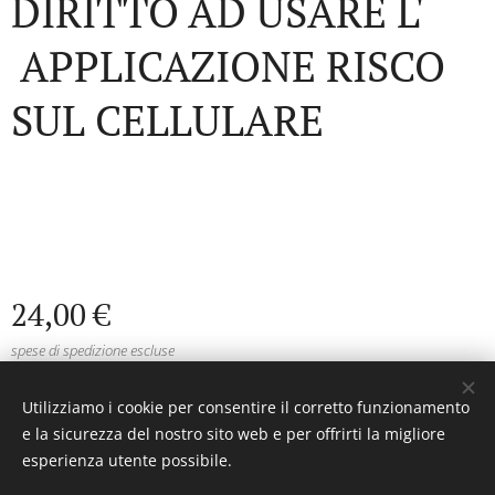
DIRITTO AD USARE L'
APPLICAZIONE RISCO
SUL CELLULARE
24,00
€
spese di spedizione escluse
Utilizziamo i cookie per consentire il corretto funzionamento
e la sicurezza del nostro sito web e per offrirti la migliore
ATSANTIFURTI© Tutti i diritti riservati 1992
esperienza utente possibile.
Cookies