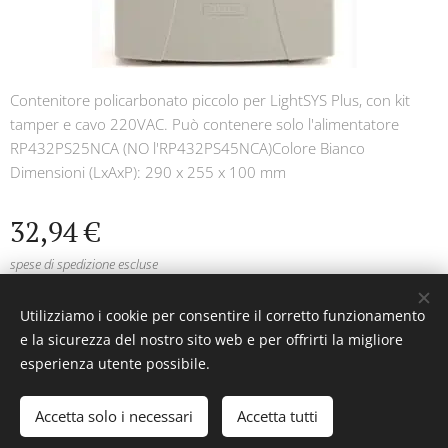
Contenitore policarbonato piccolo per LightSYS Plus, con kit
tamper e cavo 220VAC. Può contenere solo l'alimentatore
RP432PS25NCA (NO l'RP432PS45NCA)Colore Bianco
Dimensioni (LxAxP): 290 x 255 x 100 mm
32,94
€
spese di spedizione escluse
Utilizziamo i cookie per consentire il corretto funzionamento
e la sicurezza del nostro sito web e per offrirti la migliore
ATSANTIFURTI© Tutti i diritti riservati 1992
esperienza utente possibile.
Cookies
Accetta solo i necessari
Accetta tutti